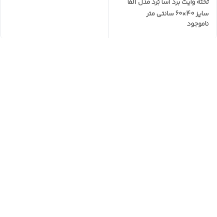
تخته وایت برد آسا بُرد مدل آلفا
سایز 40×60 سانتی متر
ناموجود