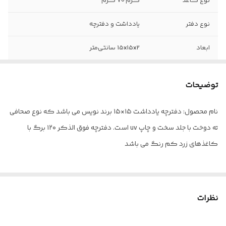
نوع کاغذ
کرم 70 گرم
نوع دفتر
یادداشت و دفترچه
ابعاد
15x15x2 سانتی‌متر
نوع صحافی
دوخت
توضیحات
قطع
سلطانی (تیموری)
نام محصول: دفترچه یادداشت ۱۵×۱۵ برند نویس می باشد که نوع صحافی
نوع جلد
پارچه‌
ته دوخت با جلد سخت و چاپ uv است. دفترچه فوق الذکر ۱۲۰ برگ با
سایز
15× 15
کاغذهای زرد کم رنگ می باشد
فرم صحافی
عمودی
تعداد برگ
120
نظرات
رنگ
کرم