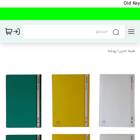
Old Key
هیما تحریر
/
پوشه