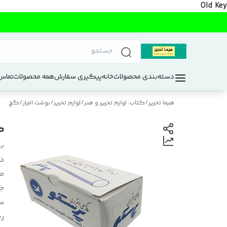
Old Key
دسته‌بندی محصولات
خانه
پیگیری سفارش
همه محصولات
تماس 
هیما تحریر
/
کتاب، لوازم تحریر و هنر
/
لوازم تحریر
/
نوشت افزار
/
گچ
گچ 
بر
د
ط
جن
س
ر