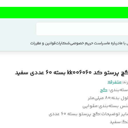
با ما
درباره ما
سیاست حریم خصوصی
شکایات
قوانین و مقررات
پرستو کد kk006060 بسته 60 عددی سفید
ند:
متفرقه
سته‌بندی
:
گچ
ول بدنه
:
80 میلی‌متر
س بسته‌‌بندی
:
مقوایی
ایر توضیحات
:
گچ پرستو بسته 60 عددی
نگ
:
سفید