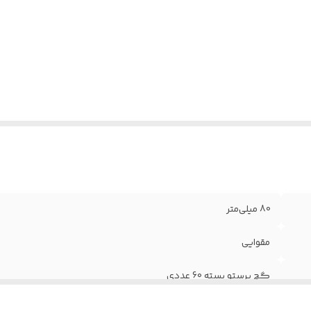
80 میلی‌متر
مقوایی
گچ پرستو بسته 60 عددی
سفید