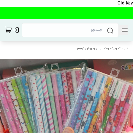
Old Key
هیما تحریر
/
خودنویس و روان نویس