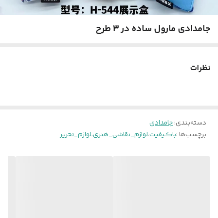
جامدادی مارول ساده در ۳ طرح
نظرات
دسته‌بندی
:
جامدادی
برچسب‌ها :
باکیفیت
،
لوازم_نقاشی_هنری
،
لوازم_تحریر