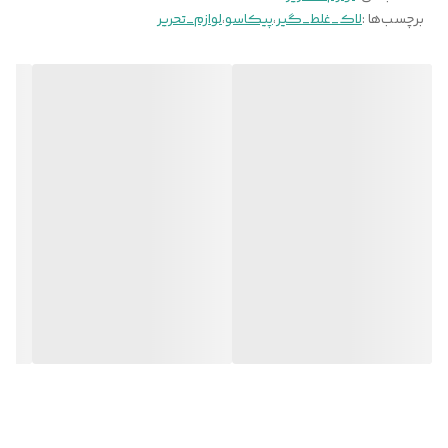
برچسب‌ها :
لاک_غلط_گیر
،
پیکاسو
،
لوازم_تحریر