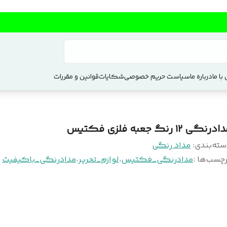
با ما
درباره ما
سیاست حریم خصوصی
شکایات
قوانین و مقررات
درنگی ۱۲ رنگ جعبه فلزی فکتیس
سته‌بندی
:
مداد رنگی
چسب‌ها :
مدادرنگی_فکتیس
،
لوازم_تحریر
،
مدادرنگی_باکیفیت