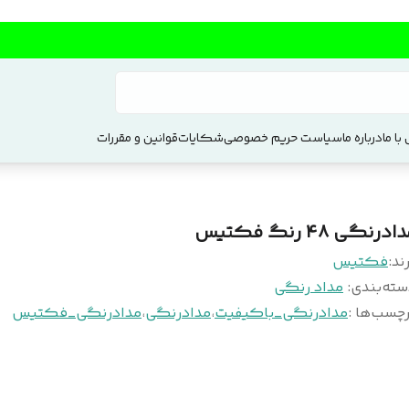
با ما
درباره ما
سیاست حریم خصوصی
شکایات
قوانین و مقررات
ادرنگی ۴۸ رنگ فکتیس
ند:
فکتیس
سته‌بندی
:
مداد رنگی
چسب‌ها :
مدادرنگی_باکیفیت
،
مدادرنگی
،
مدادرنگی_فکتیس