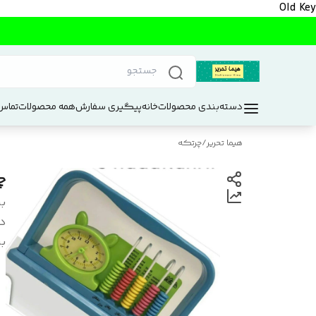
Old Key
دسته‌بندی محصولات
خانه
پیگیری سفارش
همه محصولات
تماس 
هیما تحریر
/
چرتکه
چ
بر
د
بر