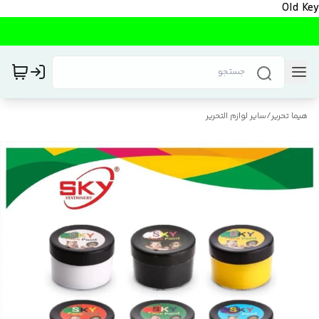
Old Key
هیما تحریر
/
سایر لوازم التحریر