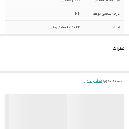
فرم سطح مقطع
شش ضلعی
درجه سختی نوک
HB
ابعاد
22*10*1 سانتی‌متر
نظرات
دسته‌بندی
:
مداد رنگی