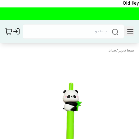
Old Key
هیما تحریر
/
مداد