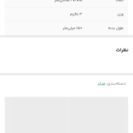
ابعاد
2x2x15 سانتی‌متر
وزن
3 گرم
طول بدنه
150 میلی‌متر
درجه سختی نوک
HB
نظرات
فرم سطح مقطع
دایره
کشور مبدا برند و
چین
محصول
دسته‌بندی
:
مداد
ویژگی‌ها
تزئینی
رنگ
سبز