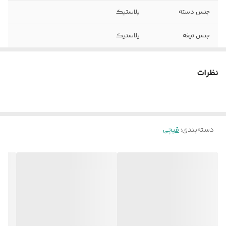
جنس دسته
پلاستیک
جنس تیغه
پلاستیک
نوع برش
ساده
نظرات
رنگ
زرد .قرمز
سایر توضیحات
در دو طرح جذاب زنبور عسل و کفشدوزک
طراحی متناسب با دست كودك دارای تیغه
پلاستیکی برای ایمنی بیشتر کودکان
دسته‌بندی
:
قیچی