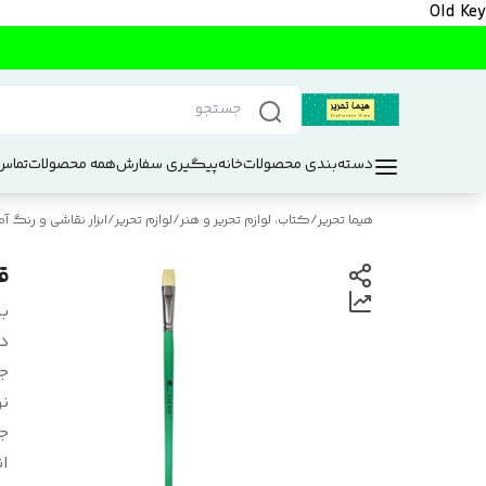
Old Key
دسته‌بندی محصولات
خانه
پیگیری سفارش
همه محصولات
تماس 
هیما تحریر
/
کتاب، لوازم تحریر و هنر
/
لوازم تحریر
/
ابزار نقاشی و رنگ آم
قل
بر
د
ج
ن
ج
ان