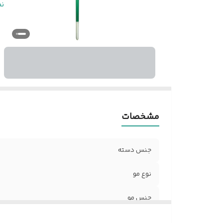
مو
ن
شم
نو
مشخصات
جنس دسته
نوع مو
جنس مو
اندازه دسته