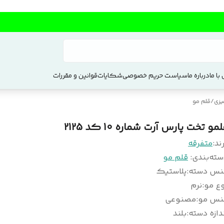
با ما
درباره ما
سیاست حریم خصوصی
شکایات
قوانین و مقررات
یزی
/
قلم مو
مو تخت پارس آرت شماره 10 کد 2125
ند:
متفرقه
سته‌بندی
:
قلم مو
نس دسته
:
پلاستیک
وع مو
:
نرم
نس مو
:
مصنوعی
دازه دسته
:
بلند