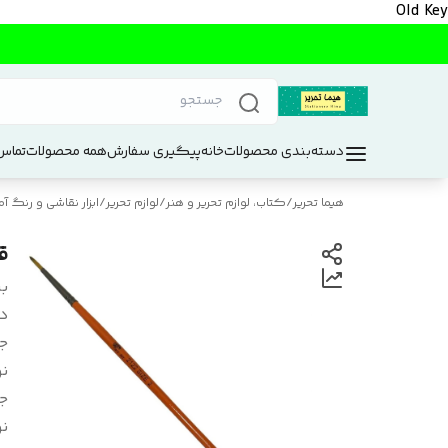
Old Key
دسته‌بندی محصولات
خانه
پیگیری سفارش
همه محصولات
تماس 
هیما تحریر
/
کتاب، لوازم تحریر و هنر
/
لوازم تحریر
/
ابزار نقاشی و رنگ آم
قل
بر
د
ج
ن
ج
نو