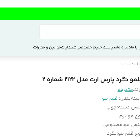
با ما
درباره ما
سیاست حریم خصوصی
شکایات
قوانین و مقررات
یزی
/
قلم مو
مو گرد پارس ارت مدل 2122 شماره 2
ند:
متفرقه
سته‌بندی
:
قلم مو
نس دسته
:
چوب
وع مو
:
نرم
نس مو
:
مصنوعی
ع قلم مو
:
گرد