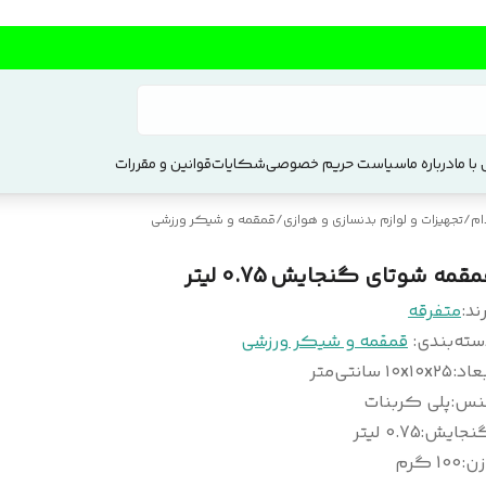
با ما
درباره ما
سیاست حریم خصوصی
شکایات
قوانین و مقررات
ام
/
تجهیزات و لوازم بدنسازی و هوازی
/
قمقمه و شیکر ورزشی
قمه شوتای گنجایش 0.75 لیتر
ند:
متفرقه
سته‌بندی
:
قمقمه و شیکر ورزشی
عاد
:
۱۰x۱۰x۲۵ سانتی‌متر
نس
:
پلی کربنات
نجایش
:
0.75 لیتر
زن
:
100 گرم