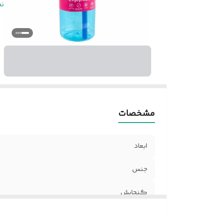
ر
ن
مشخصات
ابعاد
جنس
گنجایش
وزن