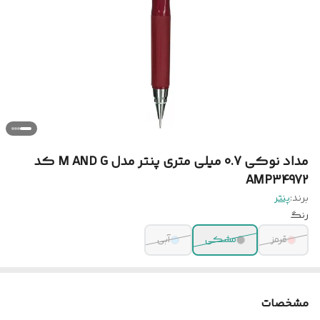
مداد نوکی 0.7 میلی متری پنتر مدل M AND G کد
AMP34972
برند:
پنتر
رنگ
قرمز
مشکی
آبی
مشخصات