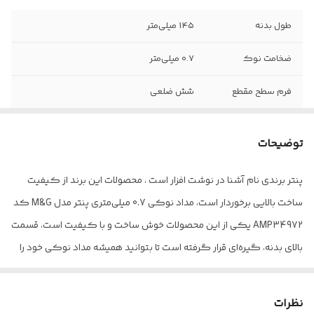
طول بدنه
145 میلی‌متر
ضخامت نوک
0.7 میلی‌متر
فرم سطح مقطع
شش ضلعی
سایر توضیحات
طراحی ارگونومیک محافظ نوک فلزی وزن
کم کیفیت بالا ، با دوام و مقاوم
توضیحات
وزن
8 گرم
پنتر برندی نام آشنا در نوشت افزار است ، محصولات این برند از کیفیت
ساخت بالایی برخوردار است، مداد نوکی 0.7 میلی‌متری پنتر مدل M&G کد
AMP34972 یکی از این محصولات خوش ساخت و با کیفیت است، قسمت
بالای بدنه، گیره‌ای قرار گرفته است تا بتوانید همیشه مداد نوکی خود را
در جیبتان داشته باشید، طراحی بدنه ی این مداد نوکی به گونه ایست
که مانع از لیزخوردن آن در دست یا روی میز می‌شود، این قابلیت ها در
نظرات