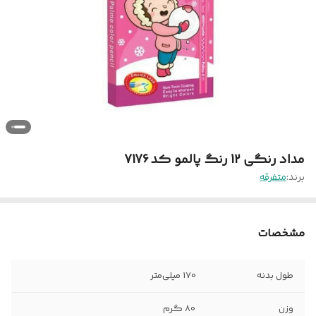
مداد رنگی 12 رنگ پالمو کد 7176
برند:
متفرقه
مشخصات
طول بدنه
170 میلی‌متر
وزن
80 گرم