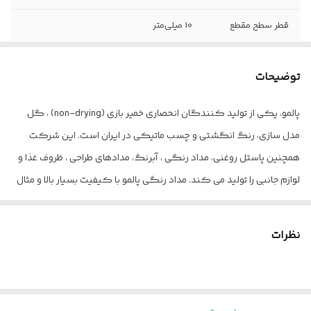
قطر سطح مقطع
10 میلی‌متر
تعداد رنگ‌های
12
موجود در بسته
توضیحات
تعداد موجود در
12
پالمو، یکی از تولید کنندگان انحصاری خمیر بازی (non-drying) ، گل
بسته
مدل سازی، رنگ انگشتی و چسب ماتیکی در ایران است. این شرکت
درجه سختی نوک
2B
همچنین پاستل روغنی، مداد رنگی ، آبرنگ، مدادهای طراحی ، ظروف غذا و
لوازم جانبی را تولید می کند. مداد رنگی پالمو با کیفیت بسیار بالا و مثال
جنس جعبه
مقوایی
زدنی است که به راحتی با برندهای خارجی رقابت می کند.
ابعاد
18x9x1 سانتی‌متر
نظرات