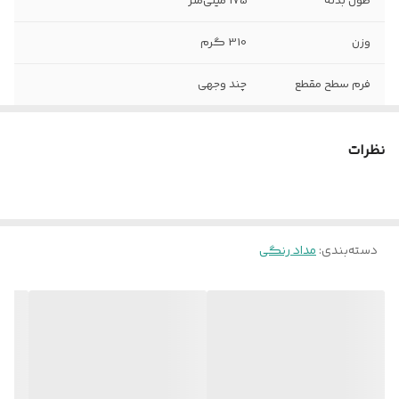
طول بدنه
175 میلی‌متر
وزن
310 گرم
فرم سطح مقطع
چند وجهی
قطر سطح مقطع
7 میلی‌متر
نظرات
جنس جعبه
فلزی
سایر توضیحات
- رنگ‌های موجود در بسته‌بندی: 27 رنگ(3 +
24) - دارای سه مداد رایگان با رنگ‌های
نقره‌ای، مشکی و طلایی - با رنگ‌های
دسته‌بندی
:
مداد رنگی
درخشان - دارای نوک محکم و مقاوم در برابر
شکستن - با قابلیت تراش آسان - غیرسمی -
مناسب برای افراد بالای سه سال
ابعاد
21x18.5x1.5 سانتی‌متر