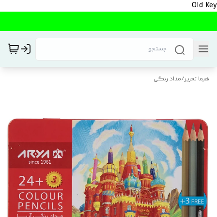
Old Key
هیما تحریر
/
مداد رنگی