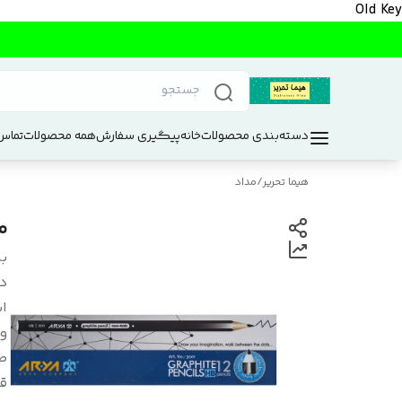
Old Key
دسته‌بندی محصولات
خانه
پیگیری سفارش
همه محصولات
تماس 
هیما تحریر
/
مداد
مد
بر
د
اب
و
ط
ق