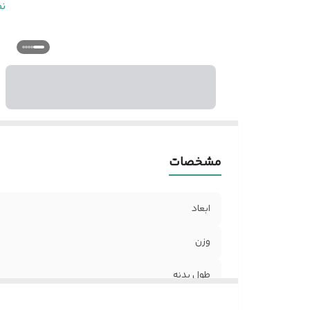
د
ن
ج
ک
تع
س
ت
ر
مشخصات
ابعاد
وزن
طول بدنه
قطر سطح مقطع