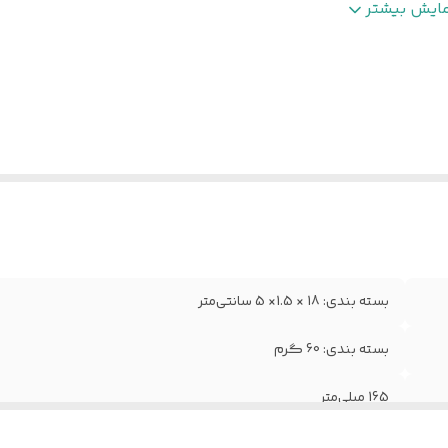
رجه سختی نوک
:
HB
مایش بیشتر
نس جعبه
:
مقوایی
شور مبدا برند و محصول
:
ایران
داد موجود در بسته
:
12
ایر
- مقاومت بالا در برابر شکستن - قابلیت تراشیدن آسان - 
وضیحات
:
ارگونومیک - مناسب برای استفاده طولانی و بدون خست
وزن مداد: 5 گرم
نگ
:
مشکی
بسته بندی: 18 × 1.5× 5 سانتی‌متر
بسته بندی: 60 گرم
165 میلی‌متر
8 میلی‌متر