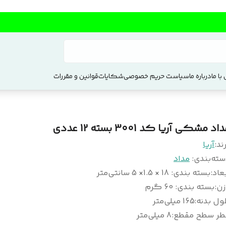
با ما
درباره ما
سیاست حریم خصوصی
شکایات
قوانین و مقررات
اد مشکی آریا کد 3001 بسته 12 عددی
ند:
آریا
سته‌بندی
:
مداد
عاد
:
بسته بندی: 18 × 1.5× 5 سانتی‌متر
زن
:
بسته بندی: 60 گرم
ول بدنه
:
165 میلی‌متر
طر سطح مقطع
:
8 میلی‌متر