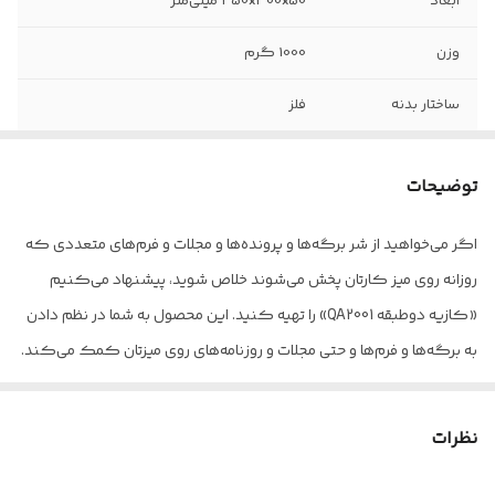
ابعاد
350x300x50 میلی‌متر
وزن
1000 گرم
ساختار بدنه
فلز
سایر توضیحات
سبک و قابل حمل مقام در برابر آب
توضیحات
رنگ
مشکی
اگر می‌خواهید از شر برگه‌ها و پرونده‌ها و مجلات و فرم‌های متعددی که
روزانه روی میز کارتان پخش می‌شوند خلاص شوید، پیشنهاد می‌کنیم
«کازیه دوطبقه QA2001» را تهیه کنید. این محصول به شما در نظم دادن
به برگه‌ها و فرم‌ها و حتی مجلات و روزنامه‌های روی میزتان کمک می‌کند.
همه‌ی اسناد و مدارکتان به جای پخش شدن همیشه گوشه‌ی میزتان مرتب
روی هم قرار خواهند داشت. این‌طوری هم برگه‌هایتان نظم می‌گیرند، هم
نظرات
در دسترستان هستند و هم میزتان مرتب خواهد بود.این کازیه از فلز ساخته
شده و 2 طبقه دارد. طراحی فلزی و توری شکل کف هر طبقه جلوه‌ای مدرن