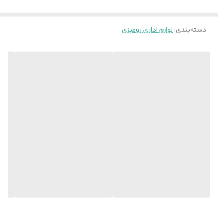
به آن داده است. در نتیجه اگر تا الان میزتان را با وسایلی جدید چیده‌اید به
دسته‌بندی
:
لوازم اداری رومیزی
آسانی این کازیه در کنارشان قرار خواهد گرفت. این محصول برای میزهای
تحریر تمام افرادی که با برگه‌های متعدد در طول روز سروکار دارند
به‌خصوص آن‌هایی که کارشان اداری است، مناسب خواهد بود. در مجموع
کازیه دوطبقه QA2001یک لوازم رومیزی کارآمد و خوش ساخت برای نظم
دادن به میزکار شما است.