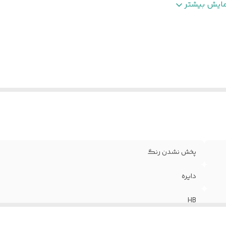
ارد استفاده
:
حرفه‌ای
مایش بیشتر
پخش نشدن رنگ
دایره
HB
فلزی