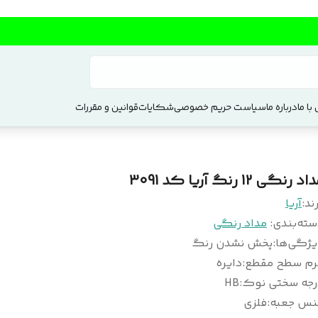
با ما
درباره ما
سیاست حریم خصوصی
شکایات
قوانین و مقررات
د رنگی 12 رنگ آریا کد 3091
ند:
آریا
سته‌بندی
:
مداد رنگی
یژگی‌ها
:
پخش نشدن رنگ
رم سطح مقطع
:
دایره
رجه سختی نوک
:
HB
نس جعبه
:
فلزی