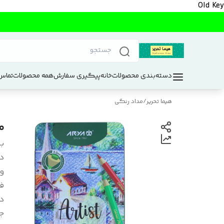
Old Key
دسته‌بندی محصولات
خانه
پیگیری سفارش
همه محصولات
تماس 
هیما تحریر
/
مداد رنگی
مدا
بر
د
و
ف
د
ج