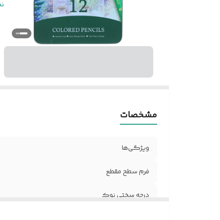
مو
ن
مشخصات
ویژگی‌ها
فرم سطح مقطع
درجه سختی نوک
جنس جعبه