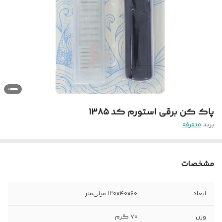
پاک کن برقی استورم کد 1385
برند:
متفرقه
مشخصات
ابعاد
120x40x60 میلی‌متر
وزن
70 گرم