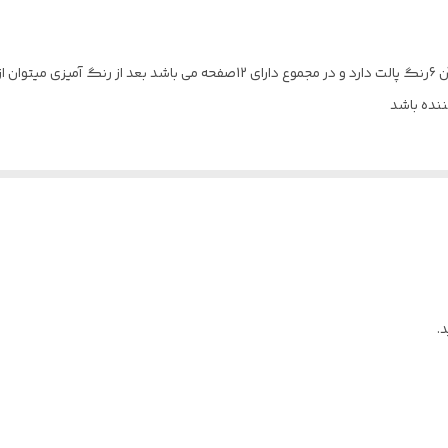
مقوا
دفترچه آبرنگی یک دفترچه مقوایی است که هر صفحه آن 6رنگ پالت دارد و در مجموع 
20 × 7
نده باشد
عمودی
12
هر صفحه دارای پالت رنگ جداگانه میباشد /مناسب همه رده های سنی
عنوان بوک مارک استفاده کنید/12 برگ میباشد
چند رنگ
.