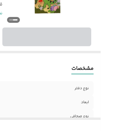
ق
نو
ن
س
ف
ت
س
ت
مشخصات
ر
نوع دفتر
ابعاد
نوع صحافی
قطع