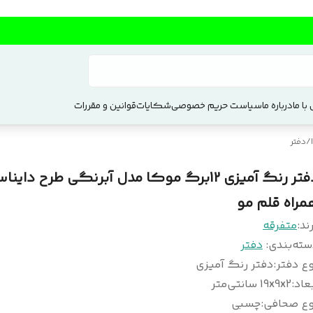
با ما
درباره ما
سیاست حریم خصوصی
شکایات
قوانین و مقررات
/
دفتر
دفتر رنگ آمیزی 12برگ موکا مدل آبرنگی طرح داین
مراه قلم مو
ند:
متفرقه
سته‌بندی
:
دفتر
ع دفتر
:
دفتر رنگ آمیزی
عاد
:
19x9x2 سانتی‌متر
وع صحافی
:
چسبی