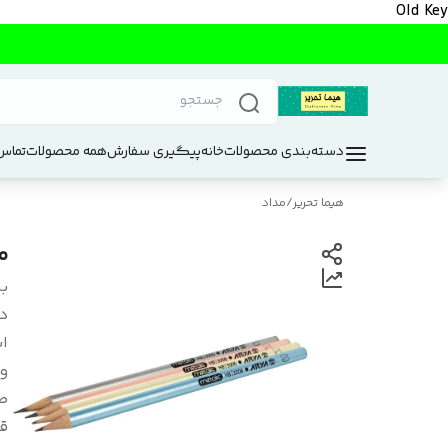
Old Key
دسته‌بندی محصولات
خانه
پیگیری سفارش
همه محصولات
تماس 
هیما تحریر
/
مداد
مد
بر
د
اب
و
ط
ق