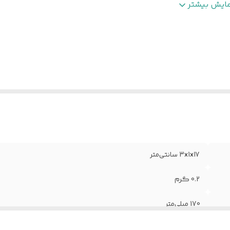
رجه سختی نوک
:
HB
مایش بیشتر
داد رنگ‌های موجود در بسته
:
1
شور مبدا برند و محصول
:
ایران
داد موجود در بسته
:
4
نگ
:
مشکی
3x1x17 سانتی‌متر
0.2 گرم
170 میلی‌متر
5 میلی‌متر