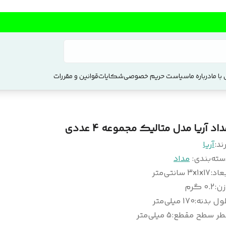
با ما
درباره ما
سیاست حریم خصوصی
شکایات
قوانین و مقررات
اد آریا مدل متالیک مجموعه 4 عددی
ند:
آریا
سته‌بندی
:
مداد
عاد
:
3x1x17 سانتی‌متر
زن
:
0.2 گرم
ول بدنه
:
170 میلی‌متر
طر سطح مقطع
:
5 میلی‌متر