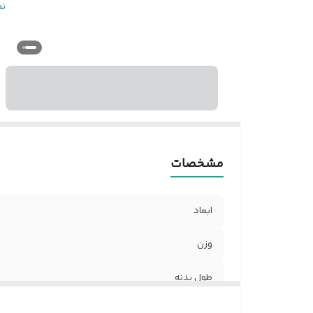
د
ن
تع
ک
تع
ر
مشخصات
ابعاد
وزن
طول بدنه
قطر سطح مقطع