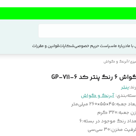
با ما
درباره ما
سیاست حریم خصوصی
شکایات
قوانین و مقررات
یزی
/
آبرنگ و گواش
 6 رنگ پنتر کد GP-711-6
ند:
پنتر
سته‌بندی
:
آبرنگ و گواش
عاد جعبه
:
45×55×260 میلی‌متر
زن جعبه
:
320 گرم
داد رنگ موجود در بسته
:
6
رفیت مخزن
:
30 سی‌سی