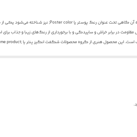
35 میلی‌متر
گواش به فرانسوی Gouache که با توجه به موارد استفاده آن گاهی 
چند رنگ
مقاومت در برابر خراش و ساییدگی و با برخورداری از رنگ‌های زیبا و جذاب برای ا
مایه شامل دانشجویان، دانش آموزان، کودکان و نوجوانان علاقه مند به خلق آثار ه
.