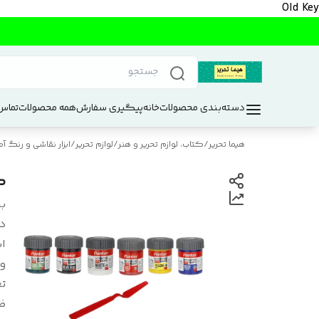
Old Key
دسته‌بندی محصولات
خانه
پیگیری سفارش
همه محصولات
تماس 
هیما تحریر
/
کتاب، لوازم تحریر و هنر
/
لوازم تحریر
/
ابزار نقاشی و رنگ آم
گواش
بر
د
اب
و
تع
ظ