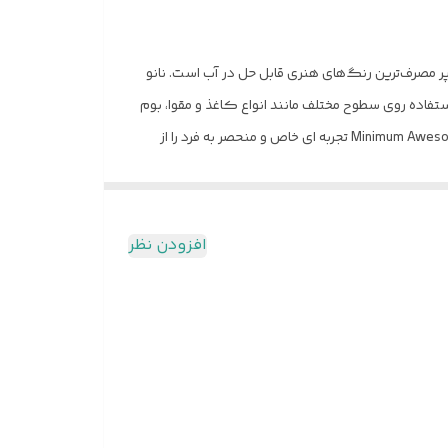
تحت عنوان رنگ پوستر یا Poster color; نیز شناخته می‌شود یکی از پر مصرف‌ترین رنگ‌های هنری قابل حل در آب است. نانو
ستفاده روی سطوح مختلف مانند انواع کاغذ و مقوا، بوم
نقاشی، چوب، سفال، یونولیت و سایر سطوح مشابه مناسب است. این محصول هنری از گروه محصولات شگفت انگیز پنتر یا ;Minimum Awesome product تجربه ای خاص و منحصر به فرد را از
نری زیبا و جذاب پدید می‌آورد.
افزودن نظر