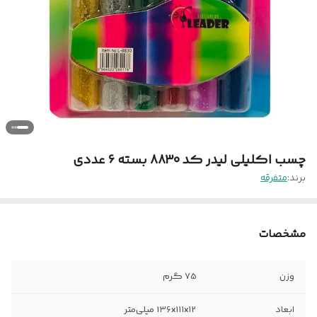
چسب اکلیلی لیدر کد 8830 بسته 6 عددی
برند:
متفرقه
مشخصات
وزن
75 گرم
ابعاد
136x111x12 میلی‌متر