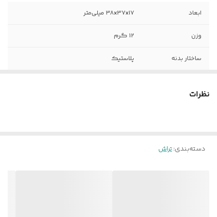
ابعاد
38x37x17 میلی‌متر
وزن
12 گرم
ساختار بدنه
پلاستیک
ویژگی تراش
زاویه تراش افقی
نظرات
رنگ
چند رنگ
دسته‌بندی
:
تراش