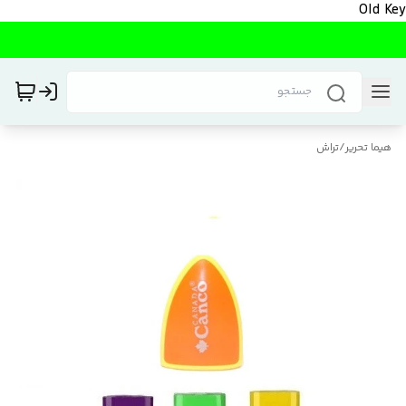
Old Key
هیما تحریر
/
تراش