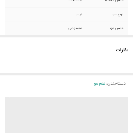
جنس دسته
پلاستیک
نوع مو
نرم
جنس مو
مصنوعی
اندازه دسته
بلند
نظرات
موارد استفاده
اکریلیک و گواش , رنگ روغن
شماره قلم مو
شماره 3
دسته‌بندی
:
قلم مو
سایر توضیحات
تهیه شده از مرغوب ترین موهای شیمیایی
کیفیت ساخت بالا
نوع قلم مو
تخت