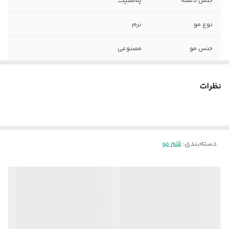
جنس دسته
پلاستیک
نوع مو
نرم
جنس مو
مصنوعی
اندازه دسته
بلند
نظرات
موارد استفاده
اکریلیک و گواش , رنگ روغن
شماره قلم مو
شماره 8
دسته‌بندی
:
قلم مو
سایر توضیحات
تهیه شده از مرغوب ترین موهای شیمیایی
کیفیت ساخت بالا
نوع قلم مو
تخت