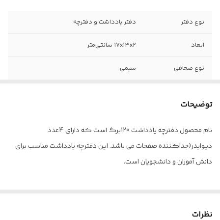
نوع دفتر
دفتر یادداشت و دفترچه
ابعاد
17x13x2 سانتی‌متر
نوع صحافی
سیمی
قطع
رقعی
توضیحات
نوع جلد
طلق
نام محصول دفترچه یادداشت 120برگ است که دارای 4عدد
سایز
(17.6 × 12.5) B6
دیوایدر(جداکننده صفحات می باشد. این دفترچه یادداشت مناسب برای
فرم صحافی
عمودی
دانش آموزان و دانشجویان است.
تعداد برگ
120
نوع کاغذ
سفید 70 گرم
نظرات