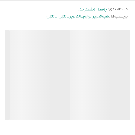
دسته‌بندی
:
پوستر و استیکر
برچسب‌ها :
هیماتحریر
،
لوازم_التحریرفانتزی
،
فانتزی