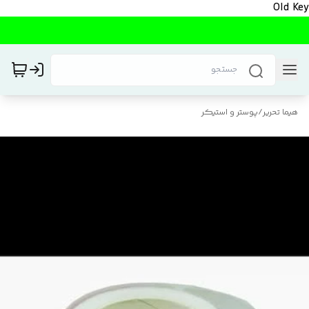
Old Key
هیما تحریر
/
پوستر و استیکر