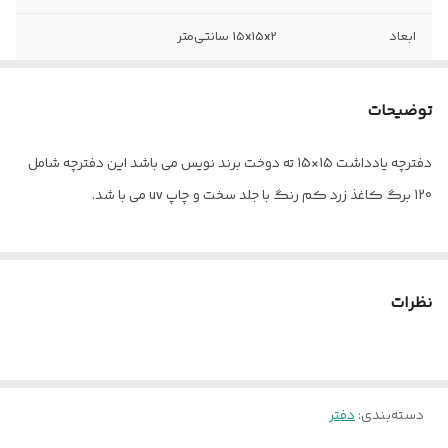
ابعاد
15x15x2 سانتی‌متر
نوع صحافی
دوخت
توضیحات
قطع
خشتی
دفترچه یادداشت 15×15 ته دوخت برند نویس می باشد این دفترچه شامل
نوع جلد
مقوا
120 برگ کاغذ زرد کم رنگ با جلد سخت و چاپ uv می با شد.
سایز
15× 15
فرم صحافی
عمودی
نظرات
تعداد برگ
120
رنگ
سرمه ای روشن
دسته‌بندی
:
دفتر