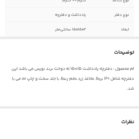
نوع کاغذ
کرم 70 گرم
نوع دفتر
یادداشت و دفترچه
ابعاد
15x15x2 سانتی‌متر
نوع صحافی
دوخت
توضیحات
قطع
خشتی
ام محصول : دفترچه یادداشت 15×15 ته دوخت برند نویس می باشد این
نوع جلد
مقوا
دفترچه شامل 120 برگ کاغذ زرد کم رنگ با جلد سخت و چاپ uv می با
سایز
15× 15
شد.
فرم صحافی
عمودی
تعداد برگ
120
نظرات
رنگ
کرم