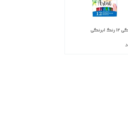
گ ابرنگی
د