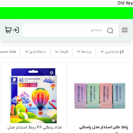
Old Key
جدیدترین
برندها
قیمت
دسته‌بندی
فقط محصو
پاک کن استدلر مدل پاستلی
مداد رنگی 48 رنگ استدلر مدل