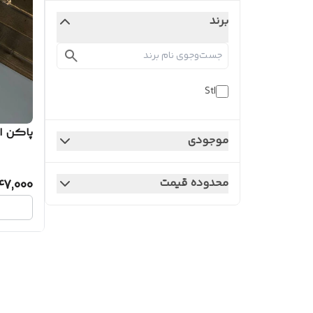
برند
Stl
پاکن ا
موجودی
محدوده قیمت
47,000