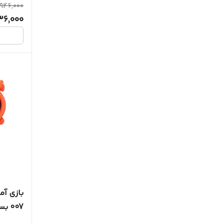
946,000
36,000
بازی آ
007 بسته 3 عددی