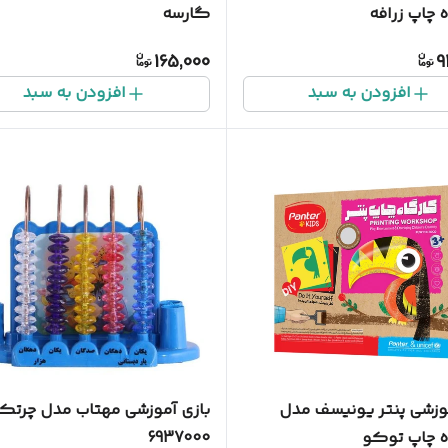
 چاپ زرافه
گارسه
165,000
9
افزودن به سبد
افزودن به سبد
موزشی پنتر یونیسف مدل
بازی آموزشی مهتاب مدل چرتک
 چاپ توکو
6937000