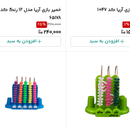
 آریا کد 1047
خمیر بازی آریا مدل 12 رنگ کد
65178
25
%
320,000
11
%
240,000
1
افزودن به سبد
افزودن به سبد