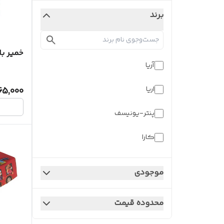
برند
خمیر با
آریا
اریا
65,000
پنتر-یونیسف
کارا
کنکو
موجودی
متفرقه
محدوده قیمت
ناب سل