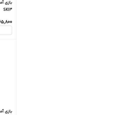
بازی آ
SK13
65,800
بازی آ