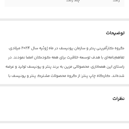
رنگ
چند رنگ
توضیحات
گروه کارآفرینی پنتر و سازمان یونیسف در ماه ژوئیه سال 2024 میلادی،
تفاهم‌نامه‌ای با هدف توسعه خلاقیت برای همه کودکان امضا نمودند. در
راستای این همکاری، محصولاتی مزین به برند پنتر و یونیسف تولید و عرضه
شده‌اند. کارگاه چاپ پنتر; از گروه محصولات مشترک پنتر و یونیسف با
کد PUW110 با طرح جذاب توکان عنوان عضوی هیجان‌انگیز از خانواده
;پنترکیدز; می‌باشد که ابزاری مناسب برای بازی، سرگرمی، خلاقیت و
نظرات
شکوفایی و رشد استعداد کودکان و نوجوانان دلبندمان است. این
محصول با تقویت مهارت‌های چندگانه حرکتی، شناختی و اجتماعی و تلفیق
آن‌ها با بازی و سرگرمی، زمینه حرکتی خستگی‌ناپذیر در مسیر بی‌انتهای