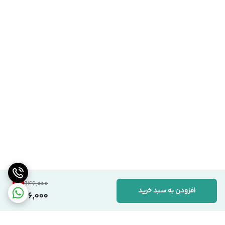
1
%
946,000
افزودن به سبد خرید
936,000