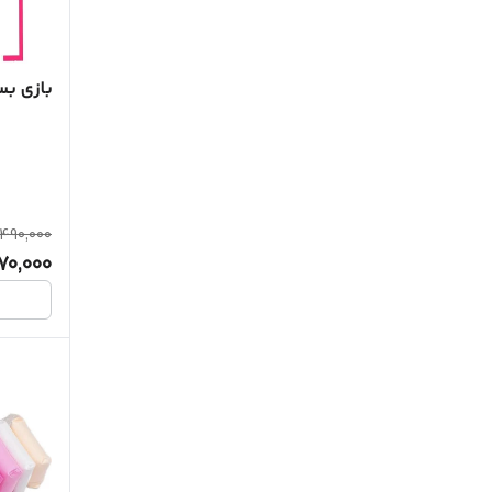
متفرقه
ناب سل
بازی بس
هوکیا
,490,000
170,000