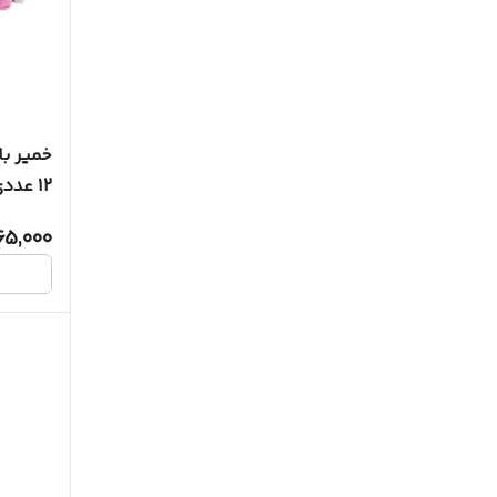
خمیر ب
12 عددی
65,000