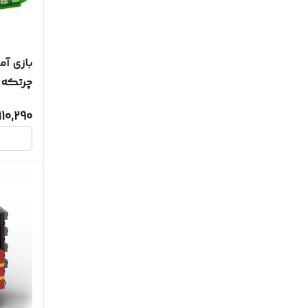
بازی آم
چرتکه 10 رقم
110,290