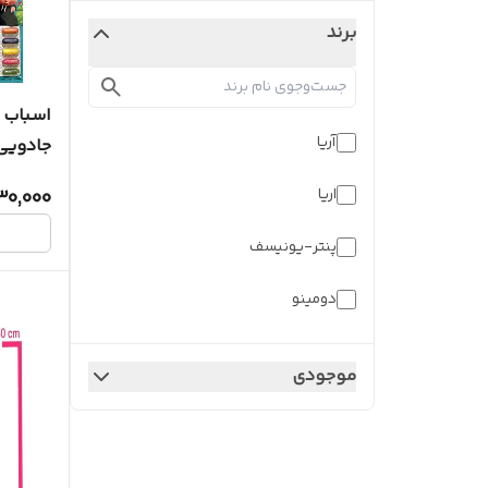
برند
اسباب 
آریا
جادویی کد 06 مج
اریا
30,000
پنتر-یونیسف
دومینو
کارا
موجودی
کنکو
کیمدی