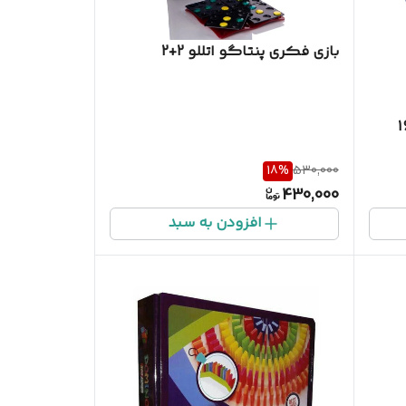
بازی فکری پنتاگو اتللو 2+2
18
%
530,000
430,000
افزودن به سبد