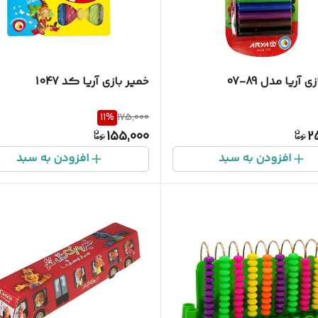
 آریا مدل 89-07
خمیر بازی آریا کد 1047
11
%
175,000
155,000
2
افزودن به سبد
افزودن به سبد