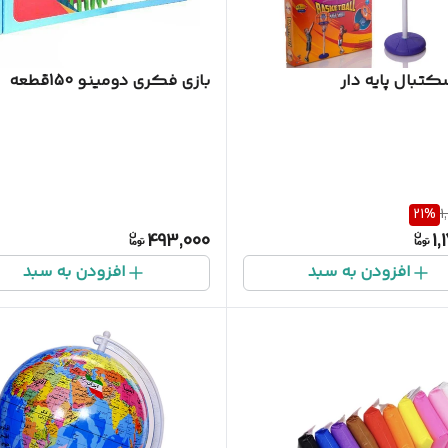
کتبال پایه دار
بازی فکری دومینو 150قطعه
21
%
1
493,000
1,
افزودن به سبد
افزودن به سبد