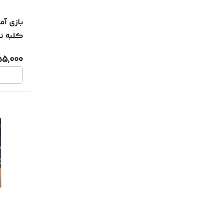
بازی آم
کلبه نش
55,000