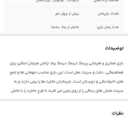
مناسب رده سنی
کودک , نوجوان , بزرگسال
تعداد بازیکن
بیش از چهار نفر
مدت زمان بازی
کمتر از یک ساعت
اهداف آموزشی
افزایش دقت و تمرکز افزایش اعتماد به نفس
مهارتهای اجتماعی تقویت ذهن در موقعیت
توضیحات
های بحرانی،بصری و ذهنی
بازی فکری و هیجانی رینگ دینگ دینگ یک چالش هیجان انگیز برای
ژانر بازی
بازی کارتی , تست هوش , بازی فکری , بازی
هماهنگی ، دقت و سرعت عمل است. این بازی مناسب مهمانی ها و جمع
حافظه
های خانوادگی و دوستان است. بازیکنان کارت ها را برمی دارند و به
سرعت کش های رنگی را از روی زمین می قاپند تا طرح کارت را با کش
های رنگی روی انگشتان دست خود درست کنند. اولین نفری که
چیدمان کش ها را به دور انگشتانش تمام کند زنگ بازی را به صدا در
نظرات
آورده و بازی را در آن دور برنده می شود.