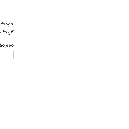
خودکار 
3رنگ ،آبی، مشکی ، سبز
50,000