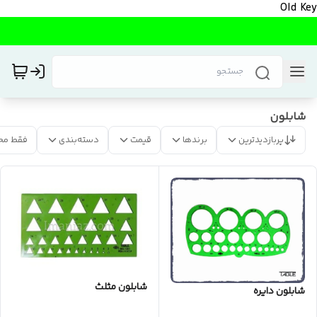
Old Key
شابلون
پربازدیدترین
برندها
قیمت
دسته‌بندی
فقط مح
شابلون مثلث
شابلون دایره