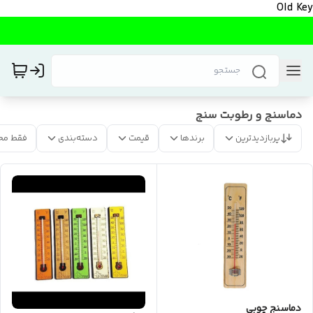
Old Key
دماسنج و رطوبت سنج
پربازدیدترین
برندها
قیمت
دسته‌بندی
فقط مح
دماسنج چوبی