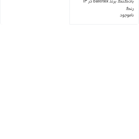
بادکنک برند ballotex در ۱۳
رنگ
ناموجود