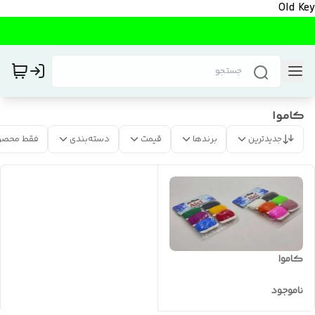
Old Key
کاموا
جدیدترین
برندها
قیمت
دسته‌بندی
فقط محصو
کاموا
ناموجود