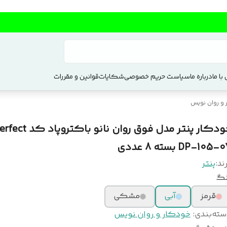
با ما
درباره ما
سیاست حریم خصوصی
شکایات
قوانین و مقررات
و روان نویس
خودکار پنتر مدل فوق روان نانو ب
DP-105- بسته 8 عددی
ند:
پنتر
نگ
قرمز
آبی
مشکی
سته‌بندی
:
خودکار و روان نویس