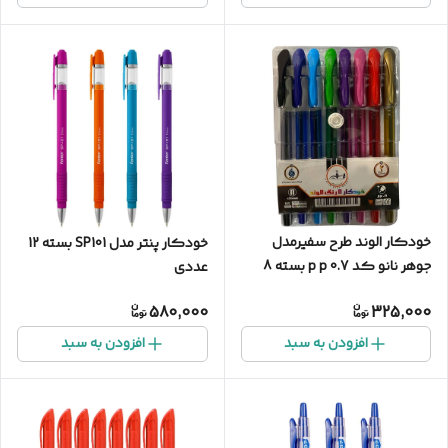
خودکار الوند طرح سفیرمدل
خودکار پنتر مدل SP101 بسته 12
جوهر نانو کد p p 0.7 بسته 8
عددی
عددی
580,000
325,000
افزودن به سبد
افزودن به سبد