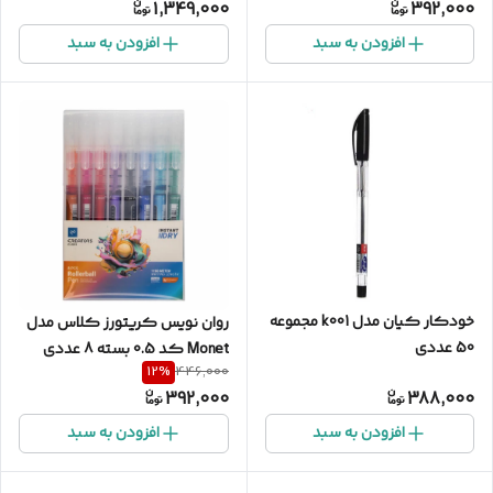
1,349,000
392,000
افزودن به سبد
افزودن به سبد
خودکار کیان مدل k001 مجموعه
روان نویس کریتورز کلاس مدل
50 عددی
Monet کد 0.5 بسته 8 عددی
12
%
446,000
392,000
388,000
افزودن به سبد
افزودن به سبد