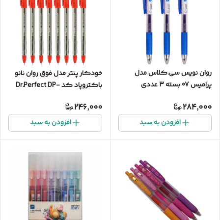
روان نویس سی.کلاس مدل
خودکار پنتر مدل فوق روان نانو
پرامیس 07 بسته 3 عددی
باکتروپاد کد Dr.Perfect DP-
105-07 بسته 8 عددی
246,000
284,000
افزودن به سبد
افزودن به سبد