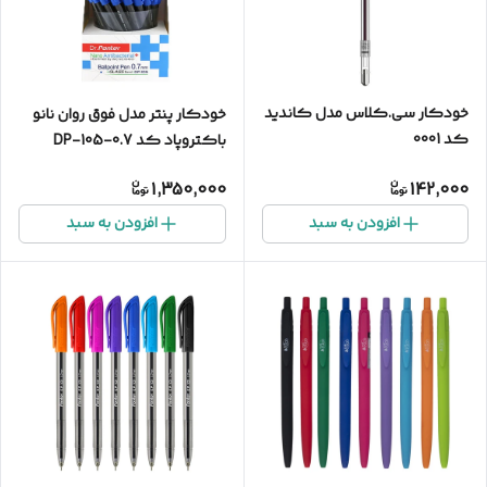
خودکار سی.کلاس مدل کاندید
خودکار پنتر مدل فوق روان نانو
کد 0001
باکتروپاد کد 0.7-DP-105
بسته 50 عددی
1,350,000
142,000
افزودن به سبد
افزودن به سبد