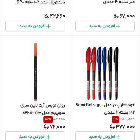
متر بسته 4 عددی
باکتریال کد DP-105-1-2
مجموعه 2 عددی
42,260
67,000
افزودن به سبد
افزودن به سبد
خودکار پنتر مدل Semi Gel sgp-
روان نویس آرت لاین سری
102 بسته 6 عددی
سوپریم مدل EPFS-200
10
%
1
%
80,000
384,000
72,000
377,000
افزودن به سبد
افزودن به سبد