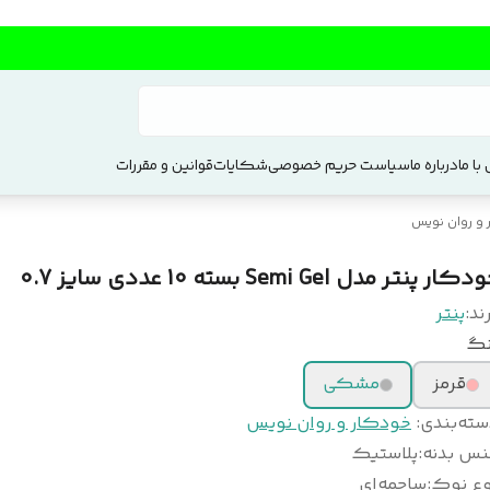
با ما
درباره ما
سیاست حریم خصوصی
شکایات
قوانین و مقررات
و روان نویس
کار پنتر مدل Semi Gel بسته 10 عددی سایز 0.7
ند:
پنتر
نگ
قرمز
مشکی
سته‌بندی
:
خودکار و روان نویس
نس بدنه
:
پلاستیک
وع نوک
:
ساچمه‌ای